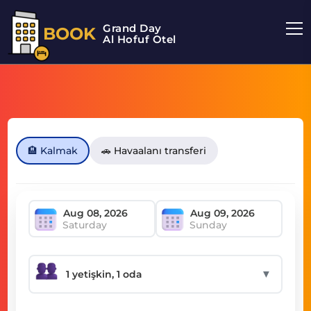
Grand Day
BOOK
Al Hofuf Otel
🏨 Kalmak
🚗 Havaalanı transferi
Saturday
Sunday
▼