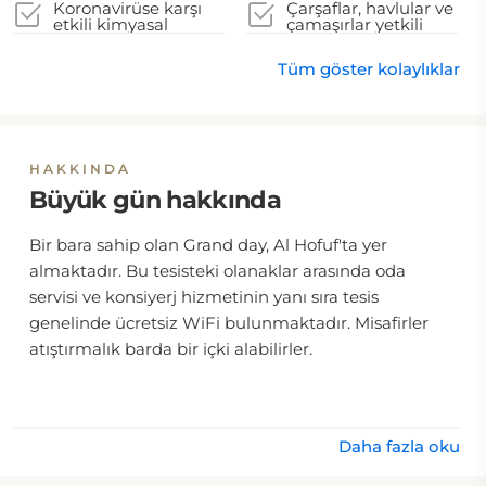
Koronavirüse karşı
Çarşaflar, havlular ve
etkili kimyasal
çamaşırlar yetkili
temizlik malzemeleri
yerel makamların
kullanılır
talimatlarına uygun
Tüm göster kolaylıklar
şekilde yıkanır
HAKKINDA
Büyük gün hakkında
Bir bara sahip olan Grand day, Al Hofuf'ta yer
almaktadır. Bu tesisteki olanaklar arasında oda
servisi ve konsiyerj hizmetinin yanı sıra tesis
genelinde ücretsiz WiFi bulunmaktadır. Misafirler
atıştırmalık barda bir içki alabilirler.
Daha fazla oku